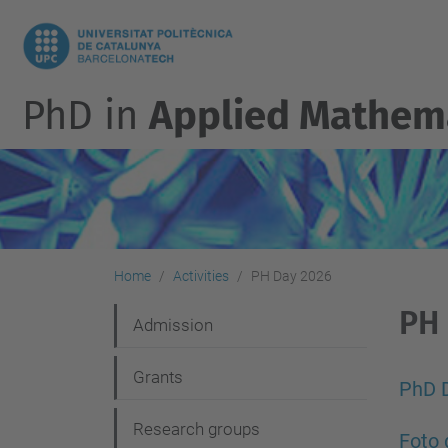
PhD in
Applied Mathem
Home
Activities
PH Day 2026
PH
N
Admission
a
Grants
v
PhD 
i
Research groups
Foto 