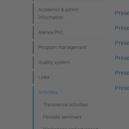
g
Academic & admin
a
Prese
information
t
Prese
i
Atenea PhD
o
Prese
Program management
n
Prese
Quality system
Prese
Links
Prese
Activities
Transversal activities
Periodic seminars