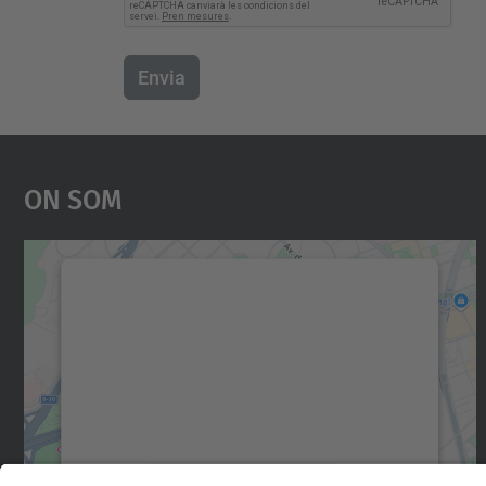
Envia
On Som
Necessitem el vostre consentiment
per carregar el servei Google Maps!
Utilitzem un servei de tercers per incrustar
contingut del mapa que pugui recollir dades
sobre la vostra activitat. Reviseu-ne els
detalls i accepteu el servei per veure el mapa.
Més Informació